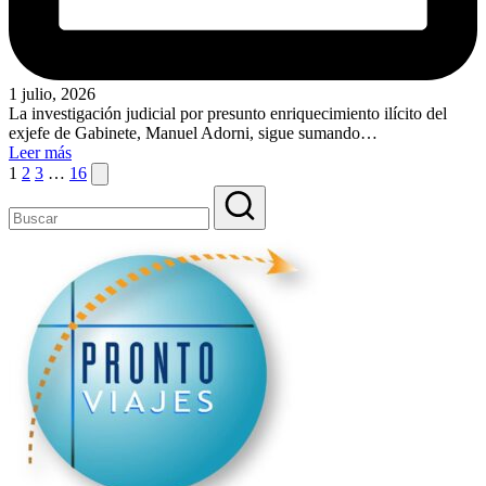
1 julio, 2026
La investigación judicial por presunto enriquecimiento ilícito del
exjefe de Gabinete, Manuel Adorni, sigue sumando…
Leer más
Paginación
Siguiente
1
2
3
…
16
página
de
entradas