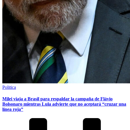
Publicado
Politica
en
Milei viaja a Brasil para respaldar la campaña de Flávio
Bolsonaro mientras Lula advierte que no aceptará “cruzar una
línea roja”