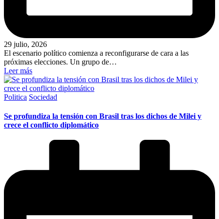
29 julio, 2026
El escenario político comienza a reconfigurarse de cara a las
próximas elecciones. Un grupo de…
Leer más
Publicado
Politica
Sociedad
en
Se profundiza la tensión con Brasil tras los dichos de Milei y
crece el conflicto diplomático