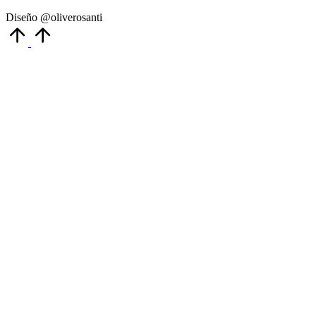
Diseño @oliverosanti
Volver
arriba