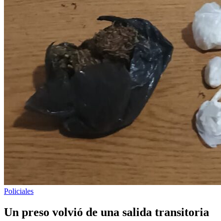
Publicado
Policiales
en
Un preso volvió de una salida transitoria