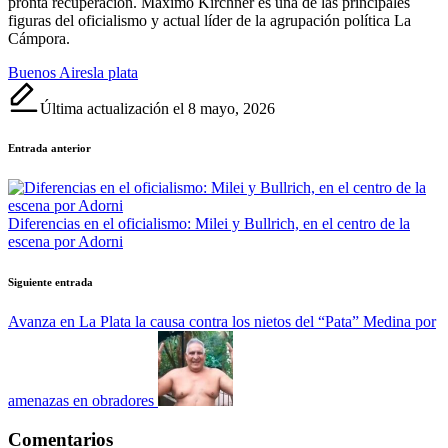
pronta recuperación. Máximo Kirchner es una de las principales
figuras del oficialismo y actual líder de la agrupación política La
Cámpora.
Etiquetas:
Buenos Aires
la plata
Última actualización el 8 mayo, 2026
Navegación
Entrada anterior
de
entradas
Diferencias en el oficialismo: Milei y Bullrich, en el centro de la
escena por Adorni
Siguiente entrada
Avanza en La Plata la causa contra los nietos del “Pata” Medina por
amenazas en obradores
Comentarios